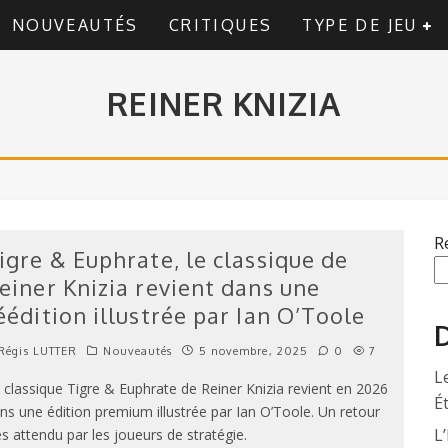
NOUVEAUTÉS
CRITIQUES
TYPE DE JEU
REINER KNIZIA
R
igre & Euphrate, le classique de
einer Knizia revient dans une
éédition illustrée par Ian O’Toole
D
Régis LUTTER
Nouveautés
5 novembre, 2025
0
7
L
 classique Tigre & Euphrate de Reiner Knizia revient en 2026
É
ns une édition premium illustrée par Ian O’Toole. Un retour
L’
ès attendu par les joueurs de stratégie.