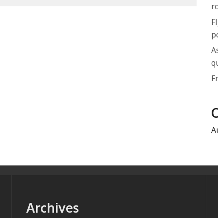
r
F
po
A
q
F
A
Archives