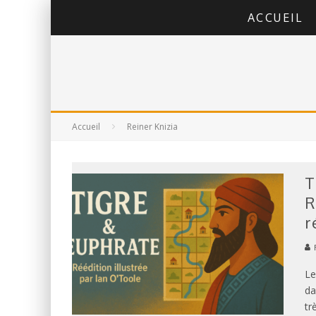
ACCUEIL
Accueil
Reiner Knizia
T
R
r
Le
da
tr